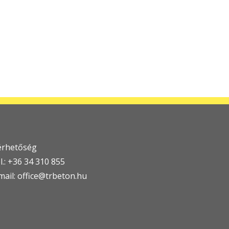
érhetőség
l.: +36 34 310 855
mail:
office@trbeton.hu